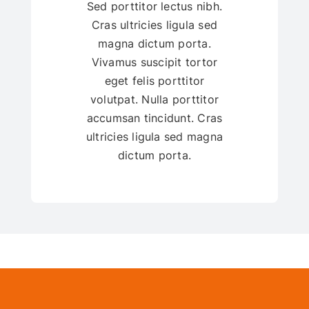
Sed porttitor lectus nibh.
Cras ultricies ligula sed
magna dictum porta.
Vivamus suscipit tortor
eget felis porttitor
volutpat. Nulla porttitor
accumsan tincidunt. Cras
ultricies ligula sed magna
dictum porta.